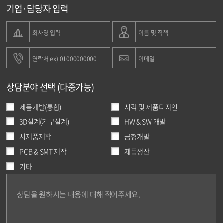
기업·담당자 입력
상담분야 선택 (다중가능)
제품개발(통합)
시각 및 제품디자인
3D설계(기구설계)
HW & SW 개발
시제품제작
금형개발
PCB & SMT 제작
제품생산
기타