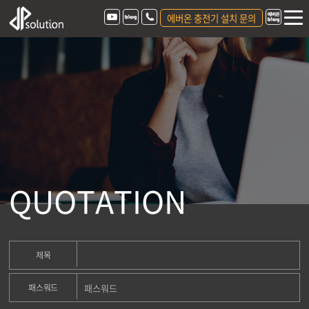
에버온 충전기 설치 문의
Q
U
O
T
A
T
I
O
N
제목
패스워드