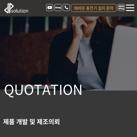
에버온 충전기 설치 문의
Q
U
O
T
A
T
I
O
N
제품 개발 및 제조의뢰